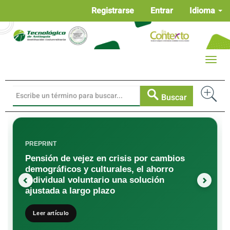
Navegación
Registrarse
Entrar
Idioma
principal
Contenido
principal
Barra
Toggle
lateral
naviga
Buscar