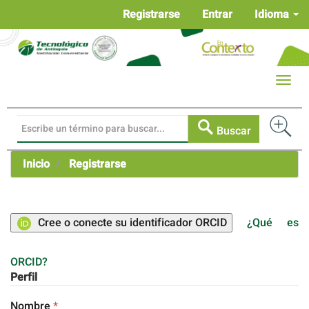
Navegación
Registrarse
Entrar
Idioma
principal
Contenido
principal
Barra
Toggle
lateral
naviga
Buscar
Inicio
Registrarse
Cree o conecte su identificador ORCID
¿Qué es
ORCID?
Perfil
Obligatorio
Nombre
*