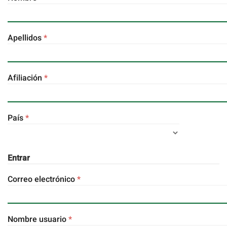
Obligatorio
Apellidos
*
Obligatorio
Afiliación
*
Obligatorio
País
*
Entrar
Obligatorio
Correo electrónico
*
Obligatorio
Nombre usuario
*