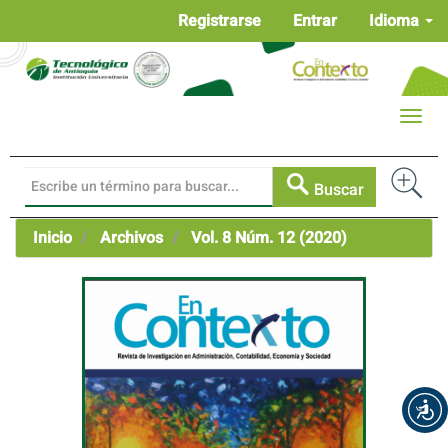
Navegación
Registrarse
Entrar
Idioma
principal
Contenido
principal
Barra
Toggle
lateral
naviga
Buscar
Inicio
Archivos
Vol. 8 Núm. 12 (2020)