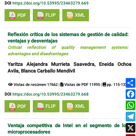
DOI
https://doi.org/10.53995/23463279.669
FLIP
XML
PDF
Reflexión crítica de los sistemas de gestión de calidad:
ventajas y desventajas
Critical reflection of quality management systems:
advantages and disadvantages
Yaritza Alejandra Murrieta Saavedra, Eneida Ochoa
Avila, Blanca Carballo Mendívil
Vistas de resúmen 17662 |
Vistas de PDF 11995 |
pp. 115-132
DOI
https://doi.org/10.53995/23463279.668
FLIP
XML
PDF
Ventaja competitiva de Intel en el segmento de los
microprocesadores