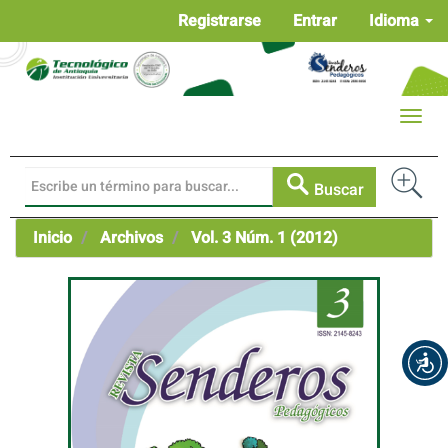
Navegación
Registrarse
Entrar
Idioma
principal
Contenido
principal
Barra
Toggle
lateral
naviga
Buscar
Inicio
Archivos
Vol. 3 Núm. 1 (2012)