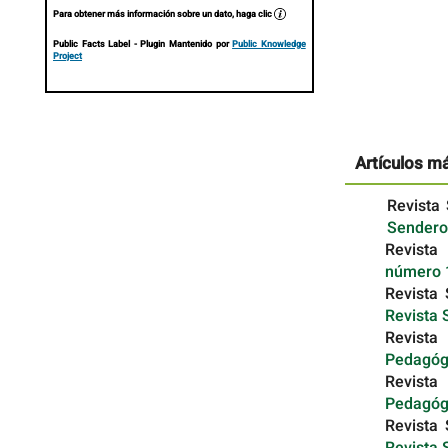
Para obtener más información sobre un dato, haga clic
Public Facts Label
- Plugin Mantenido por
Public Knowledge
Project
Artículos m
Revista
Sendero
Revista
número
Revista
Revista 
Revista
Pedagógi
Revista
Pedagógi
Revista
Revista 