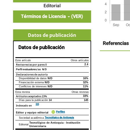
Editorial
Términos de Licencia
(VER)
Detalles
Datos de publicación
del
artículo
Referencias
Datos de publicación
Este artículo
Otros artículos
Revisores/as por pares
0
2.4
Perfil evaluadores/as N/D
Declaraciones de autoría
Disponibilidad de datos
N/D
16%
Declaraciones de autoría
Este artículo
Otros artículos
Financiación externa
N/D
32%
Conflictos de intereses
N/D
11%
Esta revista
Otras revistas
Artículos aceptados
23%
33%
Días para la publicación
14
145
GS
Indexado en
Perfiles
Editor y equipo editorial
Tecnológico de Antioquia
Sociedad académica
Tecnológico de Antioquia - Institución
Editorial
Universitaria