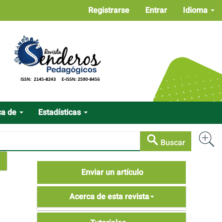
Registrarse
Entrar
Idioma
ca de
Estadísticas
Buscar
Enviar
Enviar un artículo
un
Acerca
artículo
Acerca de esta revista
de
Tutoriales