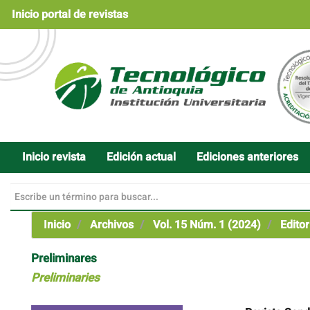
Navegación
Inicio portal de revistas
principal
Contenido
principal
Barra
lateral
Inicio revista
Edición actual
Ediciones anteriores
Inicio
Archivos
Vol. 15 Núm. 1 (2024)
Editor
Preliminares
Preliminaries