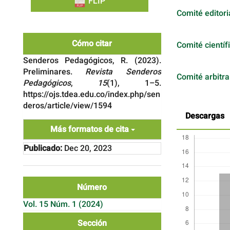
FLIP
Comité editori
Cómo citar
Comité científ
Senderos Pedagógicos, R. (2023).
Preliminares.
Revista Senderos
Comité arbitra
Pedagógicos
,
15
(1), 1–5.
https://ojs.tdea.edu.co/index.php/sen
deros/article/view/1594
Descargas
Más formatos de cita
Publicado:
Dec 20, 2023
Número
Vol. 15 Núm. 1 (2024)
Sección