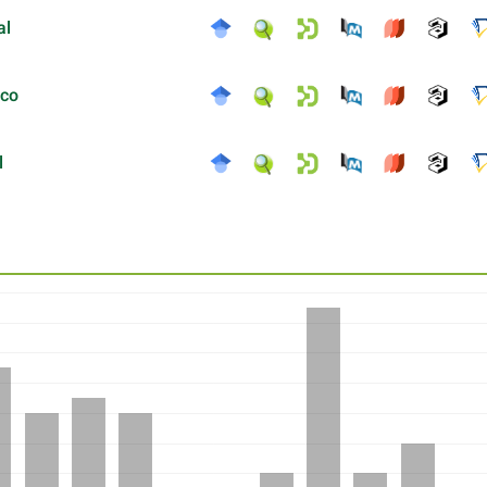
al
ico
l