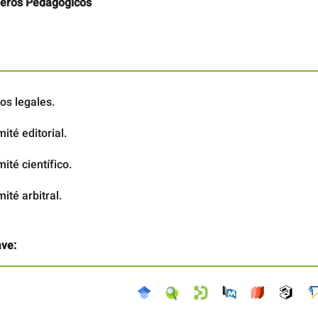
deros Pedagógicos
os legales.
ité editorial.
ité científico.
ité arbitral.
ave: