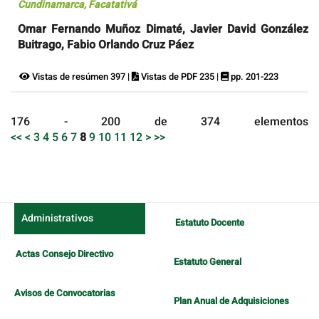
Cundinamarca, Facatativá
Omar Fernando Muñoz Dimaté, Javier David González
Buitrago, Fabio Orlando Cruz Páez
Vistas de resúmen 397 |
Vistas de PDF 235 |
pp. 201-223
176 - 200 de 374 elementos
<<
<
3
4
5
6
7
8
9
10
11
12
>
>>
Administrativos
Estatuto Docente
Actas Consejo Directivo
Estatuto General
Avisos de Convocatorias
Plan Anual de Adquisiciones