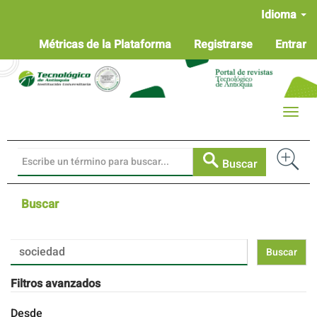
Navegación
Idioma
principal
Contenido
Métricas de la Plataforma
Registrarse
Entrar
principal
Barra
lateral
Toggle
naviga
Buscar
Buscar
Buscar
artículos
por
Filtros avanzados
Desde