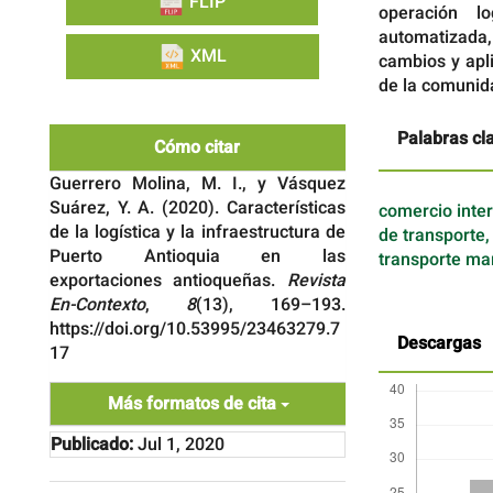
FLIP
operación l
automatizada,
XML
cambios y apl
de la comunid
Palabras cl
Cómo citar
Guerrero Molina, M. I., y Vásquez
Suárez, Y. A. (2020). Características
comercio inter
de la logística y la infraestructura de
de transporte, 
Puerto Antioquia en las
transporte mar
exportaciones antioqueñas.
Revista
En-Contexto
,
8
(13), 169–193.
https://doi.org/10.53995/23463279.7
Descargas
17
Más formatos de cita
Publicado:
Jul 1, 2020