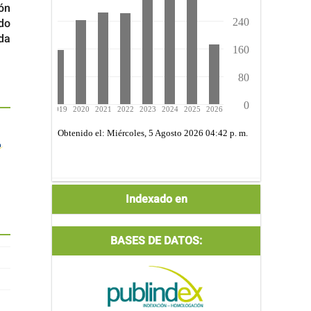
ón
do
ida
Indexada
Indexado en
por:
BASES DE DATOS: