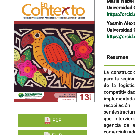
Barra
Contenido
María Isabel
lateral
principal
Universidad 
del
del
https://orci
artículo
artículo
Yasmín Alex
Universidad 
https://orci
Resumen
La construcci
para la región
de la logísti
competitivid
implementada 
recopilació
semiestructur
que intervien
PDF
agencia de a
comercializado