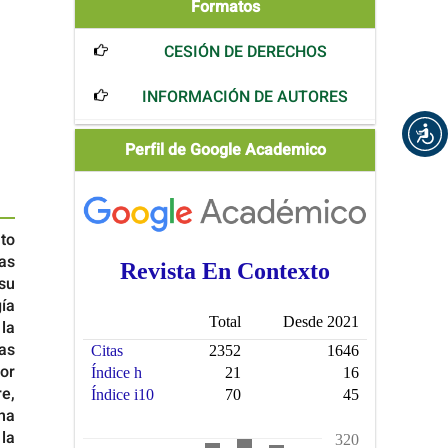
Formatos
Formatos
CESIÓN DE DERECHOS
INFORMACIÓN DE AUTORES
Scholar
Perfil de Google Academico
to
cas
su
ía
la
as
or
re,
na
 la