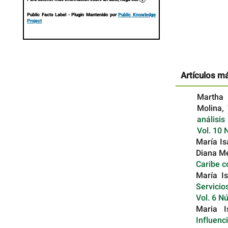
Public Facts Label
- Plugin Mantenido por
Public Knowledge
Project
Artículos m
Martha 
Molina,
análisis
Vol. 10 
María Is
Diana M
Caribe 
María I
Servici
Vol. 6 N
Maria I
Influenc