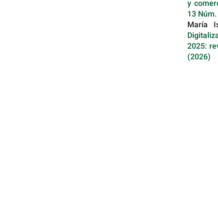
y comerc
13 Núm.
María I
Digitali
2025: re
(2026)