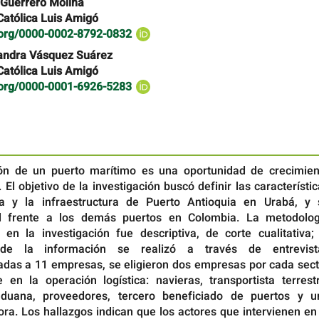
 Guerrero Molina
Católica Luis Amigó
d.org/0000-0002-8792-0832
andra Vásquez Suárez
Católica Luis Amigó
d.org/0000-0001-6926-5283
ón de un puerto marítimo es una oportunidad de crecimien
. El objetivo de la investigación buscó definir las característi
ca y la infraestructura de Puerto Antioquia en Urabá, y 
ad frente a los demás puertos en Colombia. La metodolog
en la investigación fue descriptiva, de corte cualitativa; 
n de la información se realizó a través de entrevist
adas a 11 empresas, se eligieron dos empresas por cada sect
e en la operación logística: navieras, transportista terrest
duana, proveedores, tercero beneficiado de puertos y u
ra. Los hallazgos indican que los actores que intervienen en