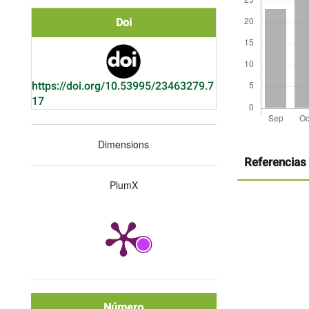
Doi
https://doi.org/10.53995/23463279.7
17
Detalles
Dimensions
del
artículo
Referencias
PlumX
Número