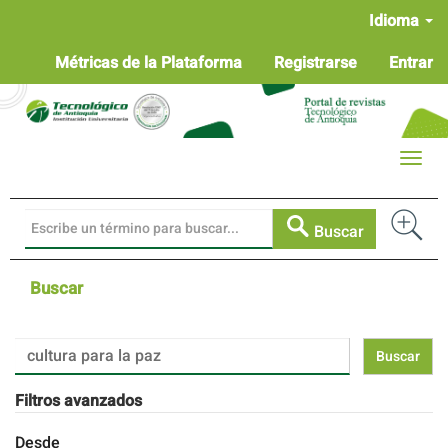
Navegación
Idioma
principal
Contenido
Métricas de la Plataforma
Registrarse
Entrar
principal
Barra
lateral
Toggle
naviga
Buscar
Buscar
Buscar
artículos
por
Filtros avanzados
Desde