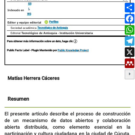
GS
L
Indexado en
WS
Perfiles
Editor y equipo editorial
Tecnológico de Antioquia
Sociedad académica
Editorial
Tecnológico de Antioquia - Institución Universitaria
Para obtener más información sobre un dato, haga clic
Public Facts Label
- Plugin Mantenido por
Public Knowledge Project
Contenido
Matías Herrera Cáceres
principal
del
artículo
Resumen
El presente artículo describe el proceso de construcción
de un mecanismo de datos abiertos y colaboración
abierta distribuida, como elemento esencial en la
participación y cultura ciudadana en la ciudad de Cúcuta,