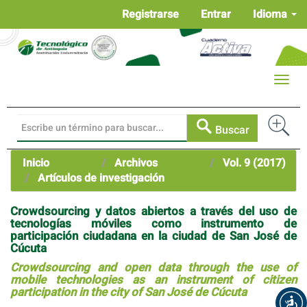
Navegación
Registrarse
Entrar
Idioma
principal
Contenido
principal
Barra
Toggle
lateral
naviga
Buscar
Inicio
Archivos
Vol. 9 (2017)
Artículos de investigación
Crowdsourcing y datos abiertos a través del uso de
tecnologías móviles como instrumento de
participación ciudadana en la ciudad de San José de
Cúcuta
Crowdsourcing and open data through the use of
mobile technologies as an instrument of citizen
participation in the city of San José de Cúcuta