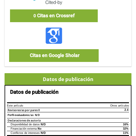
Citas en Crossref
0
Citas en Google Sholar
Datos de publicación
Datos de publicación
Este artículo
Otros artículos
Revisores/as por pares
0
2.4
Perfil evaluadores/as N/D
Declaraciones de autoría
Disponibilidad de datos
N/D
16%
Declaraciones de autoría
Este artículo
Otros artículos
Financiación externa
No
32%
Conflictos de intereses
N/D
11%