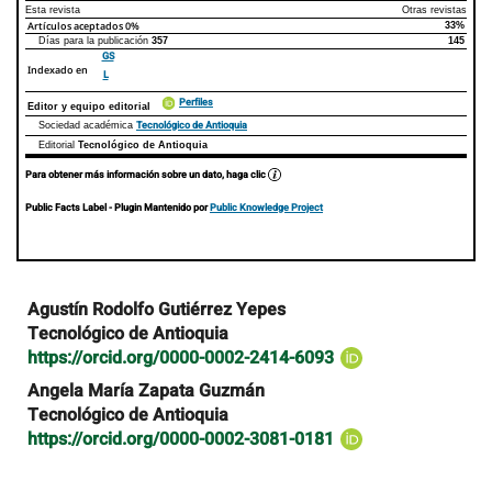
Esta revista
Otras revistas
Artículos aceptados
0%
33%
Días para la publicación
357
145
GS
Indexado en
L
Perfiles
Editor y equipo editorial
Tecnológico de Antioquia
Sociedad académica
Editorial
Tecnológico de Antioquia
Para obtener más información sobre un dato, haga clic
Public Facts Label
- Plugin Mantenido por
Public Knowledge Project
Contenido
Agustín Rodolfo Gutiérrez Yepes
principal
Tecnológico de Antioquia
del
https://orcid.org/0000-0002-2414-6093
artículo
Angela María Zapata Guzmán
Tecnológico de Antioquia
https://orcid.org/0000-0002-3081-0181