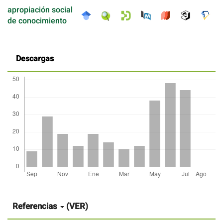
apropiación social
de conocimiento
Descargas
Detalles
del
artículo
Referencias
(VER)