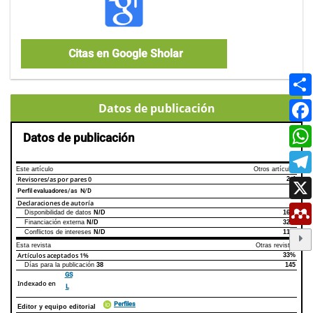
Citas en Google Sholar
Datos de publicación
Datos de publicación
Este artículo
Otros artículos
Revisores/as por pares
0
2.4
Perfil evaluadores/as N/D
Declaraciones de autoría
Disponibilidad de datos
N/D
16%
Declaraciones de autoría
Este artículo
Otros artículos
Financiación externa
N/D
32%
Conflictos de intereses
N/D
11%
Esta revista
Otras revistas
Artículos aceptados
1%
33%
Días para la publicación
38
145
GS
Indexado en
L
Perfiles
Editor y equipo editorial