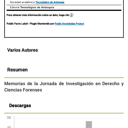
Tecnológico de Antioquia
Sociedad académica
Editorial
Tecnológico de Antioquia
Para obtener más información sobre un dato, haga clic
Public Facts Label
- Plugin Mantenido por
Public Knowledge Project
Contenido
Varios Autores
principal
del
artículo
Resumen
Memorias de la Jornada de Investigación en Derecho y
Ciencias Forenses
Descargas