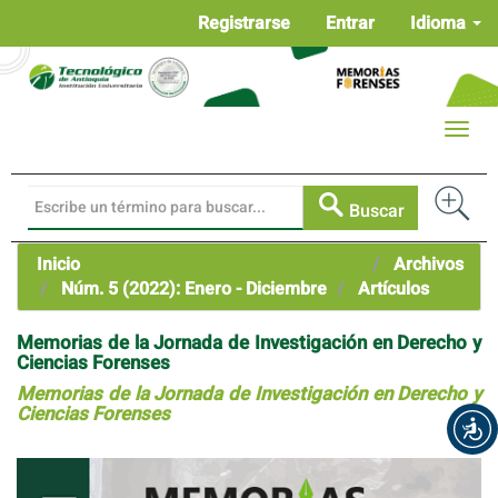
Navegación
Registrarse
Entrar
Idioma
principal
Contenido
principal
Barra
Toggle
lateral
naviga
Buscar
Inicio
Archivos
Núm. 5 (2022): Enero - Diciembre
Artículos
Memorias de la Jornada de Investigación en Derecho y
Ciencias Forenses
Memorias de la Jornada de Investigación en Derecho y
Ciencias Forenses
Barra
lateral