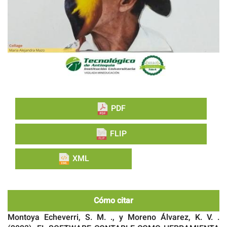
PDF
FLIP
XML
Cómo citar
Montoya Echeverri, S. M. ., y Moreno Álvarez, K. V. .