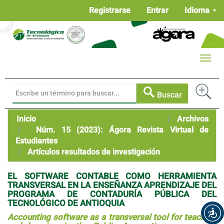
Navegación
Registrarse
Entrar
Idioma
principal
Contenido
principal
Barra
Toggle
lateral
naviga
Buscar
Inicio
Archivos
Núm. 15 (2023): Ágora Revista Virtual de
Estudiantes
Artículos resultados de investigación
EL SOFTWARE CONTABLE COMO HERRAMIENTA
TRANSVERSAL EN LA ENSEÑANZA APRENDIZAJE DEL
PROGRAMA DE CONTADURÍA PÚBLICA DEL
TECNOLÓGICO DE ANTIOQUIA
Accounting software as a transversal tool for teaching