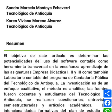
Contenido
Sandra Marcela Montoya Echeverri
principal
Tecnológico de Antioquia
del
artículo
Karen Viviana Moreno Álvarez
Tecnológico de Antioquia
Resumen
El objetivo de este artículo es determinar las
potencialidades del uso del software contable como
herramienta transversal en la enseñanza aprendizaje de
las asignaturas Empresa Didáctica I, II y III como también
Laboratorio contable del programa de Contaduría Pública
del Tecnológico de Antioquia. La investigación es de un
enfoque cualitativo, el método es analítico, las fuentes
fueron docentes y estudiantes del Tecnológico de
Antioquia, se realizaron cuestionarios, entrevistas
semiestructuradas y artículos académicos. Las
intencionalidades formativas del plan de estudio del