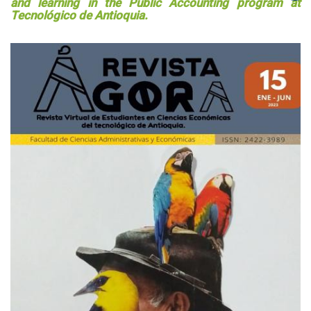
and learning in the Public Accounting program at
Tecnológico de Antioquia.
Barra
lateral
del
artículo