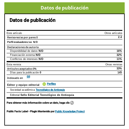
Datos de publicación
Datos de publicación
Este artículo
Otros artículos
Revisores/as por pares
0
2.4
Perfil evaluadores/as N/D
Declaraciones de autoría
Disponibilidad de datos
N/D
16%
Declaraciones de autoría
Este artículo
Otros artículos
Financiación externa
N/D
32%
Conflictos de intereses
N/D
11%
Esta revista
Otras revistas
Artículos aceptados
0%
33%
Días para la publicación
0
145
GS
Indexado en
Perfiles
Editor y equipo editorial
Tecnológico de Antioquia
Sociedad académica
Editorial
Sello Editorial Tecnológico de Antioquia
Para obtener más información sobre un dato, haga clic
Public Facts Label
- Plugin Mantenido por
Public Knowledge Project