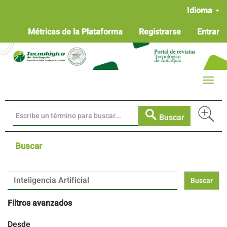
Navegación
Idioma
principal
Contenido
Métricas de la Plataforma
Registrarse
Entrar
principal
Barra
lateral
Toggle
naviga
Buscar
Buscar
Buscar
artículos
por
Filtros avanzados
Desde