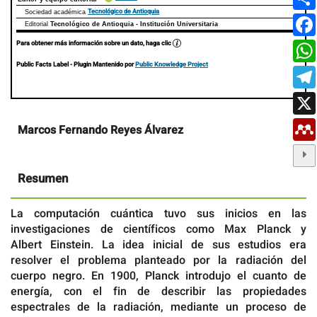
Tecnológico de Antioquia
Sociedad académica
Editorial
Tecnológico de Antioquia - Institución Universitaria
Para obtener más información sobre un dato, haga clic
Public Facts Label
- Plugin Mantenido por
Public Knowledge Project
Contenido
Marcos Fernando Reyes Álvarez
principal
del
artículo
Resumen
La computación cuántica tuvo sus inicios en las
investigaciones de científicos como Max Planck y
Albert Einstein. La idea inicial de sus estudios era
resolver el problema planteado por la radiación del
cuerpo negro. En 1900, Planck introdujo el cuanto de
energía, con el fin de describir las propiedades
espectrales de la radiación, mediante un proceso de