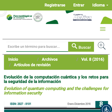
Navegación
Registrarse
Entrar
Idioma
principal
Contenido
principal
Barra
Toggle
lateral
naviga
Buscar
Inicio
Archivos
Vol. 8 (2016)
Artículos de revisión
Evolución de la computación cuántica y los retos para
la seguridad de la información
Evolution of quantum computing and the challenges for
information security
Barra
lateral
del