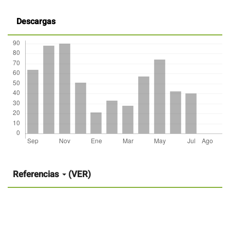
Descargas
Detalles
del
artículo
Referencias
(VER)