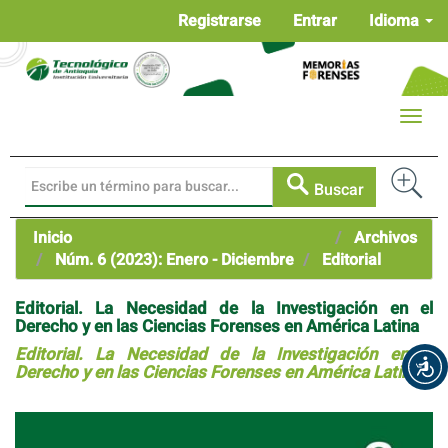
Navegación
Registrarse
Entrar
Idioma
principal
Contenido
principal
Barra
Toggle
lateral
naviga
Buscar
Inicio
Archivos
Núm. 6 (2023): Enero - Diciembre
Editorial
Editorial. La Necesidad de la Investigación en el
Derecho y en las Ciencias Forenses en América Latina
Editorial. La Necesidad de la Investigación en el
Derecho y en las Ciencias Forenses en América Latina
Barra
lateral