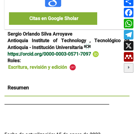
Citas en Google Sholar
Contenido
Sergio Orlando Silva Arroyave
principal
Antioquia Institute of Technology , Tecnológico de
del
Antioquia - Institución Universitaria
artículo
https://orcid.org/0000-0003-0571-7097
Roles:
Escritura, revisión y edición
Resumen
__________________________________________________