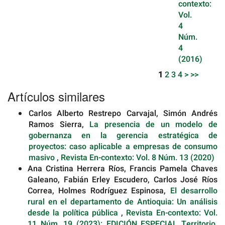
contexto:
Vol.
4
Núm.
4
(2016)
1
2
3
4
>
>>
Artículos similares
Carlos Alberto Restrepo Carvajal, Simón Andrés
Ramos Sierra,
La presencia de un modelo de
gobernanza en la gerencia estratégica de
proyectos: caso aplicable a empresas de consumo
masivo
,
Revista En-contexto: Vol. 8 Núm. 13 (2020)
Ana Cristina Herrera Ríos, Francis Pamela Chaves
Galeano, Fabián Erley Escudero, Carlos José Ríos
Correa, Holmes Rodríguez Espinosa,
El desarrollo
rural en el departamento de Antioquia: Un análisis
desde la política pública
,
Revista En-contexto: Vol.
11 Núm. 19 (2023): EDICIÓN ESPECIAL Territorio,