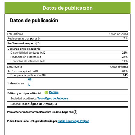
Datos de publicación
Datos de publicación
Este artículo
Otros artículos
Revisores/as por pares
0
2.4
Perfil evaluadores/as N/D
Declaraciones de autoría
Disponibilidad de datos
N/D
16%
Declaraciones de autoría
Este artículo
Otros artículos
Financiación externa
No
32%
Conflictos de intereses
N/D
11%
Esta revista
Otras revistas
Artículos aceptados
0%
33%
Días para la publicación
685
145
GS
Indexado en
L
Perfiles
Editor y equipo editorial
Tecnológico de Antioquia
Sociedad académica
Editorial
Tecnológico de Antioquia
Para obtener más información sobre un dato, haga clic
Public Facts Label
- Plugin Mantenido por
Public Knowledge Project