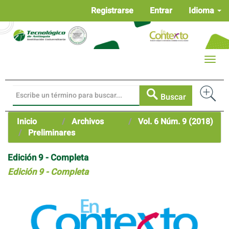
Navegación
Registrarse
Entrar
Idioma
principal
Contenido
principal
Barra
Toggle
lateral
naviga
Buscar
Inicio
Archivos
Vol. 6 Núm. 9 (2018)
Preliminares
Edición 9 - Completa
Edición 9 - Completa
Barra
lateral
del
artículo