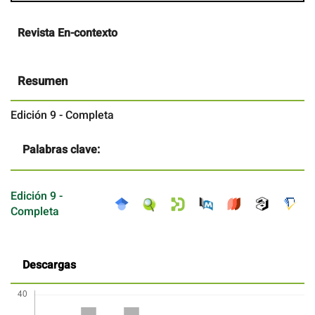
Contenido
Revista En-contexto
principal
del
artículo
Resumen
Edición 9 - Completa
Palabras clave:
Edición 9 -
Completa
Descargas