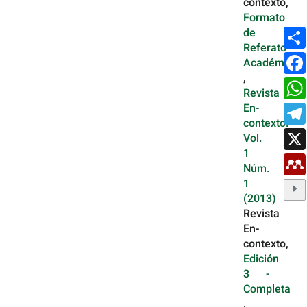
contexto,
Formato
de
Referato
Académico
,
Revista
En-
contexto:
Vol.
1
Núm.
1
(2013)
Revista
En-
contexto,
Edición
3 -
Completa
,