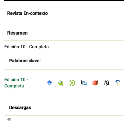
Contenido
Revista En-contexto
principal
del
artículo
Resumen
Edición 10 - Completa
Palabras clave:
Edición 10 -
Completa
Descargas