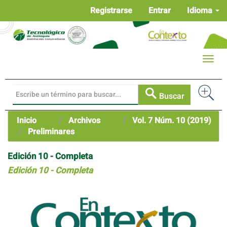
Navegación
Registrarse
Entrar
Idioma
principal
Contenido
principal
Barra
Toggle
lateral
naviga
Buscar
Inicio
Archivos
Vol. 7 Núm. 10 (2019)
Preliminares
Edición 10 - Completa
Edición 10 - Completa
Barra
lateral
del
artículo