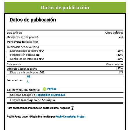
Datos de publicación
Datos de publicación
Este artículo
Otros artículos
Revisores/as por pares
0
2.4
Perfil evaluadores/as N/D
Declaraciones de autoría
Disponibilidad de datos
N/D
16%
Declaraciones de autoría
Este artículo
Otros artículos
Financiación externa
No
32%
Conflictos de intereses
N/D
11%
Esta revista
Otras revistas
Artículos aceptados
0%
33%
Días para la publicación
502
145
GS
Indexado en
L
Perfiles
Editor y equipo editorial
Tecnológico de Antioquia
Sociedad académica
Editorial
Tecnológico de Antioquia
Para obtener más información sobre un dato, haga clic
Public Facts Label
- Plugin Mantenido por
Public Knowledge Project