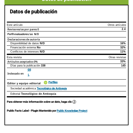
Datos de publicación
Este artículo
Otros artículos
Revisores/as por pares
0
2.4
Perfil evaluadores/as N/D
Declaraciones de autoría
Disponibilidad de datos
N/D
16%
Declaraciones de autoría
Este artículo
Otros artículos
Financiación externa
No
32%
Conflictos de intereses
N/D
11%
Esta revista
Otras revistas
Artículos aceptados
0%
33%
Días para la publicación
338
145
GS
Indexado en
L
Perfiles
Editor y equipo editorial
Tecnológico de Antioquia
Sociedad académica
Editorial
Tecnológico de Antioquia
Para obtener más información sobre un dato, haga clic
Public Facts Label
- Plugin Mantenido por
Public Knowledge Project