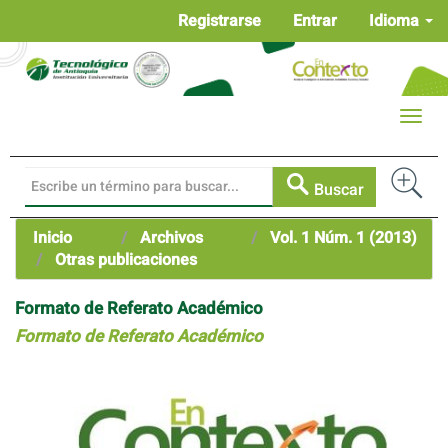
Navegación
Registrarse
Entrar
Idioma
principal
Contenido
principal
Barra
Toggle
lateral
naviga
Buscar
Inicio
Archivos
Vol. 1 Núm. 1 (2013)
Otras publicaciones
Formato de Referato Académico
Formato de Referato Académico
Barra
lateral
del
artículo