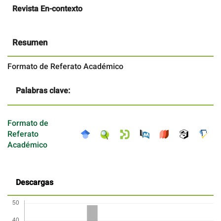
Contenido
Revista En-contexto
principal
del
artículo
Resumen
Formato de Referato Académico
Palabras clave:
Formato de
Referato
Académico
Descargas