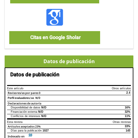
Citas en Google Sholar
Datos de publicación
Datos de publicación
Este artículo
Otros artículos
Revisores/as por pares
0
2.4
Perfil evaluadores/as N/D
Declaraciones de autoría
Disponibilidad de datos
N/D
16%
Declaraciones de autoría
Este artículo
Otros artículos
Financiación externa
N/D
32%
Conflictos de intereses
N/D
11%
Esta revista
Otras revistas
Artículos aceptados
23%
33%
Días para la publicación
1027
145
GS
Indexado en