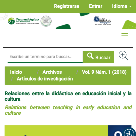
Navegación
Registrarse
Entrar
Idioma
principal
Contenido
principal
Barra
Toggle
lateral
naviga
Buscar
Inicio
Archivos
Vol. 9 Núm. 1 (2018)
Artículos de investigación
Relaciones entre la didáctica en educación inicial y la
cultura
Relations between teaching in early education and
culture
Barra
lateral