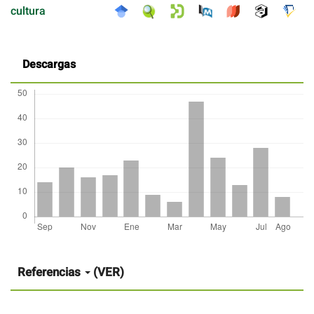
cultura
Descargas
Detalles
del
artículo
Referencias
(VER)