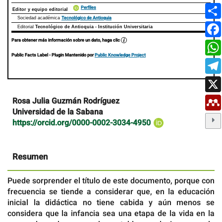
Perfiles
Editor y equipo editorial
Tecnológico de Antioquia
Sociedad académica
Editorial
Tecnológico de Antioquia - Institución Universitaria
Para obtener más información sobre un dato, haga clic
Public Facts Label
- Plugin Mantenido por
Public Knowledge Project
Contenido
Rosa Julia Guzmán Rodríguez
principal
Universidad de la Sabana
del
https://orcid.org/0000-0002-3034-4950
artículo
Resumen
Puede sorprender el título de este documento, porque con
frecuencia se tiende a considerar que, en la educación
inicial la didáctica no tiene cabida y aún menos se
considera que la infancia sea una etapa de la vida en la