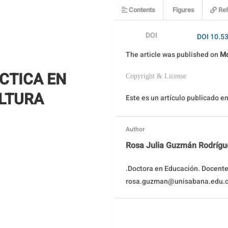
Contents
Figures
Ref
DOI
DOI 10.5
The article was
published on
Mo
CTICA EN
Copyright & License
ULTURA
Este es un artículo publicado 
Author
Rosa Julia Guzmán Rodrígu
.Doctora en Educación. Docente
rosa.guzman@unisabana.edu.