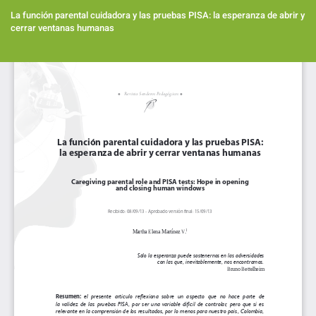
Volver
a
La función parental cuidadora y las pruebas PISA: la esperanza de abrir y
los
cerrar ventanas humanas
detalles
del
Des
artículo
De
PD