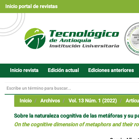
Navegación
Inicio portal de revistas
principal
Contenido
principal
Barra
lateral
Inicio revista
Edición actual
Ediciones anteriores
Inicio
Archivos
Vol. 13 Núm. 1 (2022)
Artícu
Sobre la naturaleza cognitiva de las metáforas y su 
On the cognitive dimension of metaphors and their ro