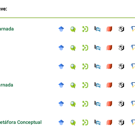
ave:
arnada
arnada
Metáfora Conceptual