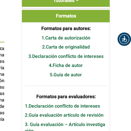
Tutoriales
Formatos
Formatos
Formatos para autores:
1.Carta de autorización
2.Carta de originalidad
eza
na
3.Declaración conflicto de intereses
es
4.Ficha de autor
ía
na
5.Guía de autor
ón
su
as
Formatos para evaluadores:
una
1.Declaración conflicto de intereses
 de
as
2.Guía evaluación artículo de revisión
cia
3. Guía evaluación – Artículo investiga
ción