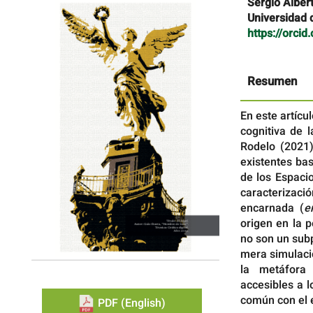
Barra
Contenido
Sergio Alber
lateral
principal
Universidad 
del
del
https://orci
artículo
artículo
Resumen
En este artícu
cognitiva de 
Rodelo (2021)
existentes ba
de los Espaci
caracterizaci
encarnada (
e
origen en la 
no son un sub
mera simulaci
la metáfora 
accesibles a l
común con el 
PDF (English)