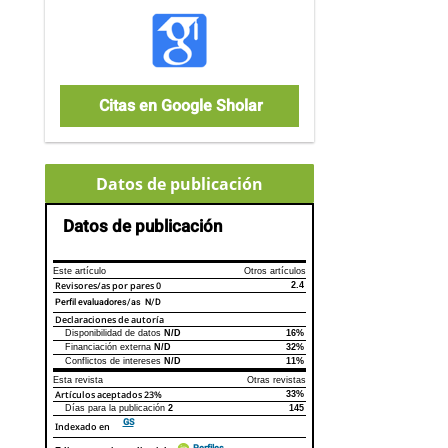
Citas en Google Sholar
Datos de publicación
Datos de publicación
Este artículo
Otros artículos
Revisores/as por pares
0
2.4
Perfil evaluadores/as N/D
Declaraciones de autoría
Disponibilidad de datos
N/D
16%
Declaraciones de autoría
Este artículo
Otros artículos
Financiación externa
N/D
32%
Conflictos de intereses
N/D
11%
Esta revista
Otras revistas
Artículos aceptados
23%
33%
Días para la publicación
2
145
GS
Indexado en