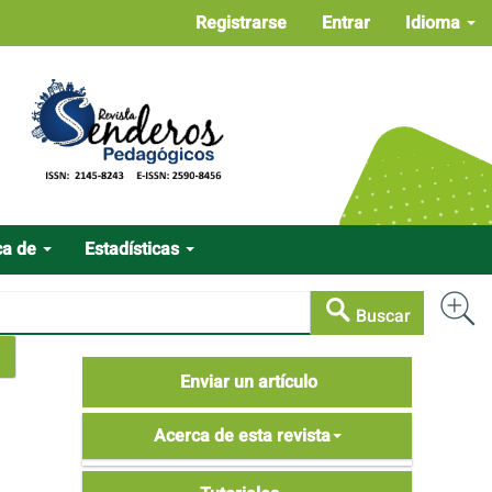
Registrarse
Entrar
Idioma
ca de
Estadísticas
Buscar
Enviar
Enviar un artículo
un
Acerca
artículo
Acerca de esta revista
de
Tutoriales