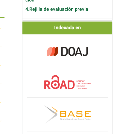
4.Rejilla de evaluación previa
Indexada
Indexada en
en