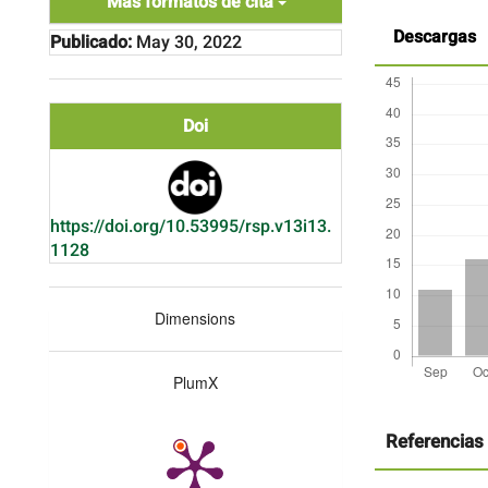
Más formatos de cita
Descargas
Publicado:
May 30, 2022
Doi
https://doi.org/10.53995/rsp.v13i13.
1128
Dimensions
PlumX
Detalles
del
artículo
Referencias