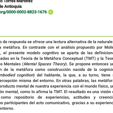
to Torres Martínez
de Antioquia
d.org/0000-0002-8823-1676
lo de respuesta se ofrece una lectura alternativa de la natural
la metáfora. En contraste con el análisis propuesto por Moli
, el presente modelo cognitivo se aparta de las definicion
sadas en la Teoría de la Metáfora Conceptual (TMT) y la Teor
os Mentales (
Mental Spaces Theory
). Se propone entonces u
ón de la metáfora como construcción nacida de la cognici
mbodied
cognition
) del hablante, la que, a su turno, tiene 
percepción misma del entorno. En otras palabras, las metáfor
producto mental de nuestra experiencia con el mundo físico, 
ón mental, como lo afirma la TMT. El resultado es una visión
como repositorio de experiencias, actitudes y creenci
os participantes del acto comunicativo, gracias a su experien
entorno.