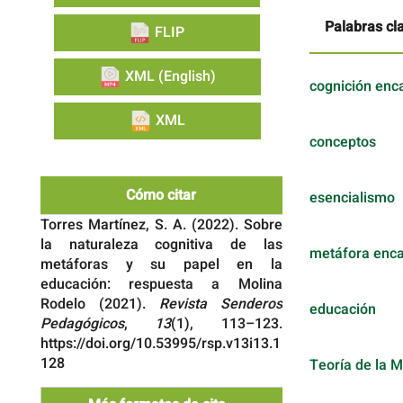
Palabras cl
FLIP
XML (English)
cognición enc
XML
conceptos
Cómo citar
esencialismo
Torres Martínez, S. A. (2022). Sobre
la naturaleza cognitiva de las
metáfora enc
metáforas y su papel en la
educación: respuesta a Molina
Rodelo (2021).
Revista Senderos
educación
Pedagógicos
,
13
(1), 113–123.
https://doi.org/10.53995/rsp.v13i13.1
128
Teoría de la 