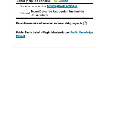
Perfiles
Editor y equipo editorial
Tecnológico de Antioquia
Sociedad académica
Tecnológico de Antioquia - Institución
Editorial
Universitaria
Para obtener más información sobre un dato, haga clic
Public Facts Label
- Plugin Mantenido por
Public Knowledge
Project