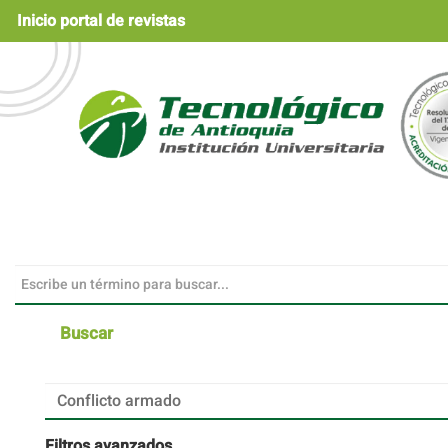
Navegación
Inicio portal de revistas
principal
Contenido
principal
Barra
lateral
Buscar
Buscar
artículos
por
Filtros avanzados