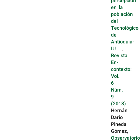
percepción
en la
población
del
Tecnológico
de
Antioquia-
IU
,
Revista
En-
contexto:
Vol.
6
Núm.
9
(2018)
Hernán
Darío
Pineda
Gómez,
Observatori