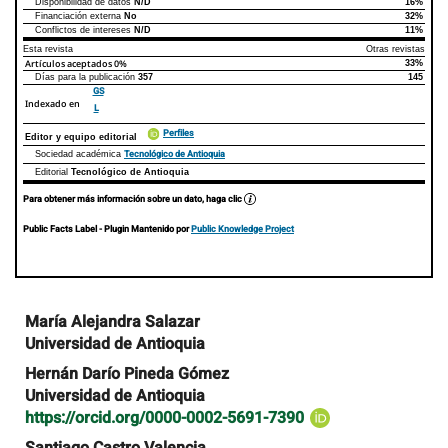
Disponibilidad de datos
N/D
16%
Declaraciones de autoría
Este artículo
Otros artículos
Financiación externa
No
32%
Conflictos de intereses
N/D
11%
Esta revista
Otras revistas
Artículos aceptados
0%
33%
Días para la publicación
357
145
GS
Indexado en
L
Perfiles
Editor y equipo editorial
Tecnológico de Antioquia
Sociedad académica
Editorial
Tecnológico de Antioquia
Para obtener más información sobre un dato, haga clic
Public Facts Label
- Plugin Mantenido por
Public Knowledge Project
Contenido
María Alejandra Salazar
principal
Universidad de Antioquia
del
artículo
Hernán Darío Pineda Gómez
Universidad de Antioquia
https://orcid.org/0000-0002-5691-7390
Santiago Castro Valencia