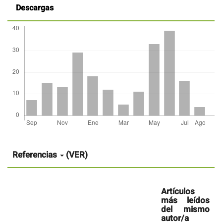
Descargas
Detalles
del
artículo
Referencias
(VER)
Artículos
más leídos
del mismo
autor/a