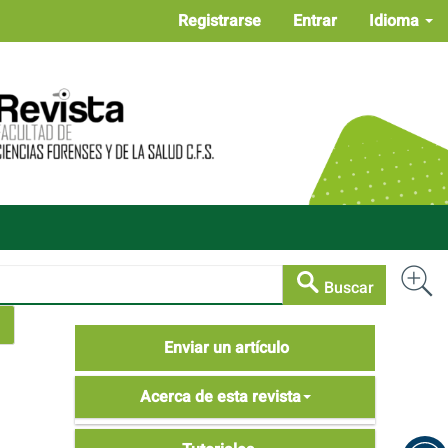
Registrarse
Entrar
Idioma
Buscar
Enviar
Enviar un artículo
un
Acerca
artículo
Acerca de esta revista
de
Tutoriales