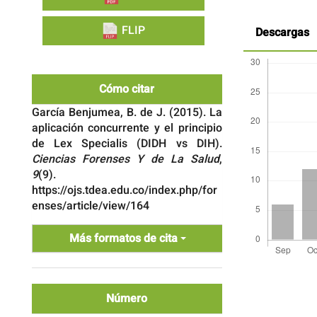
FLIP
Descargas
Cómo citar
García Benjumea, B. de J. (2015). La
aplicación concurrente y el principio
de Lex Specialis (DIDH vs DIH).
Ciencias Forenses Y de La Salud
,
9
(9).
https://ojs.tdea.edu.co/index.php/for
enses/article/view/164
Más formatos de cita
Detalles
del
artículo
Número