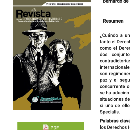
Barra
Contenido
Bernardo de
lateral
principal
del
del
artículo
artículo
Resumen
¿Cuándo a una
tanto el Dere
como el Derec
dos conjunt
contradicto
internacional
son regímenes
paz y el segu
concurrente o
se ha aducido
situaciones d
si uno de ell
Specialis.
Palabras clave
los Derechos 
PDF