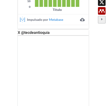
X @tecdeantioquia
X