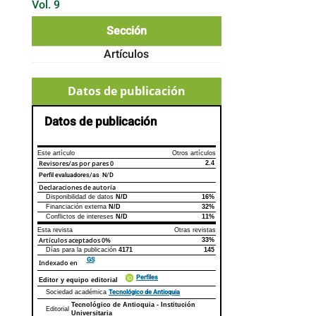
Vol. 9
Sección
Artículos
Datos de publicación
Datos de publicación
Este artículo
Otros artículos
Revisores/as por pares
0
2.4
Perfil evaluadores/as N/D
Declaraciones de autoría
Disponibilidad de datos
N/D
16%
Declaraciones de autoría
Este artículo
Otros artículos
Financiación externa
N/D
32%
Conflictos de intereses
N/D
11%
Esta revista
Otras revistas
Artículos aceptados
0%
33%
Días para la publicación
4171
145
GS
Indexado en
Perfiles
Editor y equipo editorial
Tecnológico de Antioquia
Sociedad académica
Tecnológico de Antioquia - Institución
Editorial
Universitaria