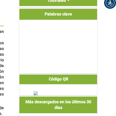
Tutoriales
Palabras clave
an
os
as
as
io
 de
ón
én
Código QR
 en
 es
Lex
Más descargados en los últimos 30
días
de
s.