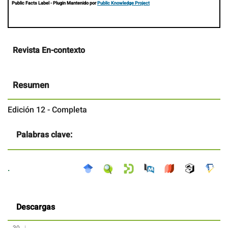
Public Facts Label
- Plugin Mantenido por
Public Knowledge Project
Contenido
Revista En-contexto
principal
del
artículo
Resumen
Edición 12 - Completa
Palabras clave:
.
Descargas