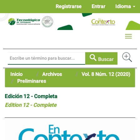
Navegación
Registrarse
Entrar
Idioma
principal
Contenido
principal
Barra
Toggle
lateral
naviga
Buscar
Inicio
Archivos
Vol. 8 Núm. 12 (2020)
Preliminares
Edición 12 - Completa
Edition 12 - Complete
Barra
lateral
del
artículo