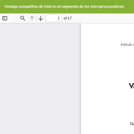
Volver
a
Ventaja competitiva de Intel en el segmento de los microprocesadores
los
detalles
del
artículo