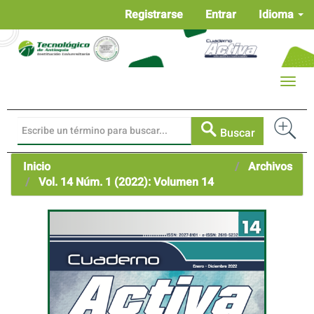
Navegación
Registrarse
Entrar
Idioma
principal
Contenido
principal
Barra
Toggle
lateral
naviga
Buscar
Inicio
Archivos
Vol. 14 Núm. 1 (2022): Volumen 14