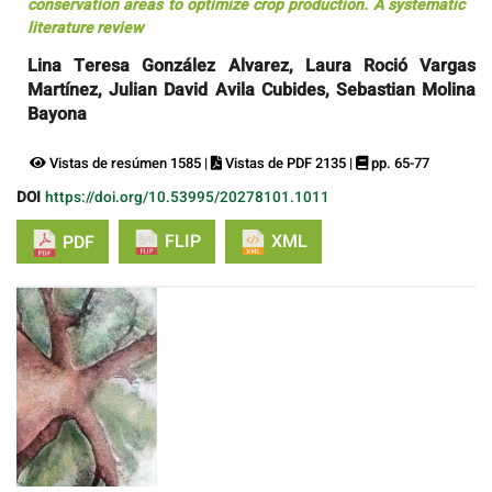
conservation areas to optimize crop production. A systematic
literature review
Lina Teresa González Alvarez, Laura Roció Vargas
Martínez, Julian David Avila Cubides, Sebastian Molina
Bayona
Vistas de resúmen 1585 |
Vistas de PDF 2135 |
pp. 65-77
DOI
https://doi.org/10.53995/20278101.1011
FLIP
XML
PDF