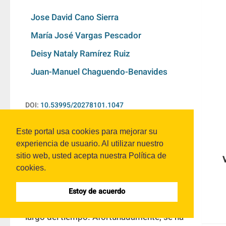
Jose David Cano Sierra
María José Vargas Pescador
Deisy Nataly Ramírez Ruiz
Juan-Manuel Chaguendo-Benavides
DOI:
10.53995/20278101.1047
Este portal usa cookies para mejorar su
RESUMEN
experiencia de usuario. Al utilizar nuestro
sitio web, usted acepta nuestra Política de
cookies.
La deforestación es uno de los problemas 
ambientales que tiene Colombia, 
Estoy de acuerdo
llevándose millones de ecosistemas a lo 
largo del tiempo. Afortunadamente, se ha 