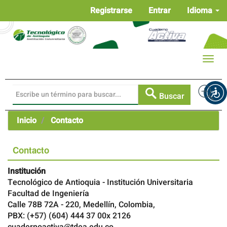
Navegación
Registrarse
Entrar
Idioma
principal
Contenido
principal
Barra
Toggle
lateral
naviga
Buscar
Inicio
Contacto
Contacto
Institución
Tecnológico de Antioquia - Institución Universitaria
Facultad de Ingeniería
Calle 78B 72A - 220, Medellín, Colombia,
PBX: (+57) (604) 444 37 00x 2126
cuadernoactiva@tdea.edu.co