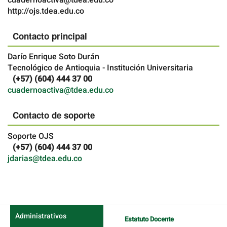
http://ojs.tdea.edu.co
Contacto principal
Darío Enrique Soto Durán
Tecnológico de Antioquia - Institución Universitaria
(+57) (604) 444 37 00
Teléfono
cuadernoactiva@tdea.edu.co
Contacto de soporte
Soporte OJS
(+57) (604) 444 37 00
Teléfono
jdarias@tdea.edu.co
Administrativos
Estatuto Docente