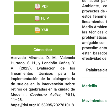
del suelo pa
Ambiente, c
PDF
proyectos de 
estos fenómen
FLIP
lineamientos 
Medio Ambient
XML
las técnicas 
problemáticas
amigable con 
procedimiento
Cómo citar
estar basados
Acevedo Miranda, D. M., Valencia
efectividad de
Hurtado, S. H., y Londoño Cañas, Y.
A. (2023). Evaluación de los
Palabras cl
lineamientos técnicos para la
implementación de la bioingeniería
de suelos en la intervención sobre
Medellín
retiros de quebradas en la ciudad de
Medellín.
Cuaderno Activa
,
14
(1),
11–28.
Movimientos 
https://doi.org/10.53995/20278101.8