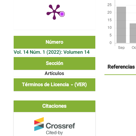
Número
Vol. 14 Núm. 1 (2022): Volumen 14
Detalles
del
Sección
artículo
Referencias
Artículos
Términos de Licencia
(VER)
Citaciones