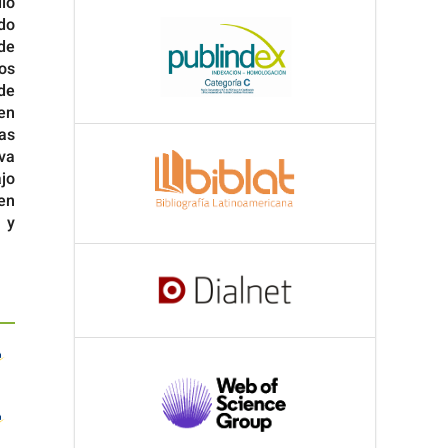
io
do
de
os
de
 en
as
iva
ajo
ben
 y