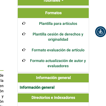
Tutoriales
Formatos
Formatos
Plantilla para artículos
Plantilla cesión de derechos y
originalidad
Formato evaluación de artículo
Formato actualización de autor y
evaluadores
de
Información general
la
 en
Información general
ión
n y
Directories
Directorios e indexadores
ión
and
Indexers