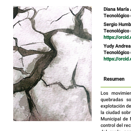
Barra
Contenido
Diana María
lateral
principal
Tecnológico d
del
del
artículo
artículo
Sergio Humbe
Tecnológico d
https://orci
Yudy Andrea
Tecnológico d
https://orci
Resumen
Los movimie
quebradas so
explotación d
la ciudad sobr
Municipal de 
control del re