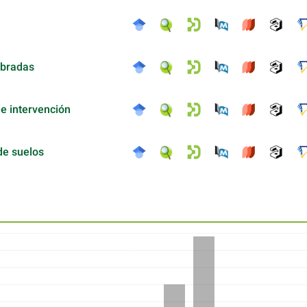
ebradas
de intervención
de suelos