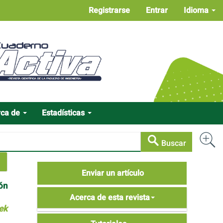
Registrarse
Entrar
Idioma
rca de
Estadísticas
Buscar
Enviar
Enviar un artículo
un
ón
Acerca
artículo
Acerca de esta revista
de
ek
Tutoriales