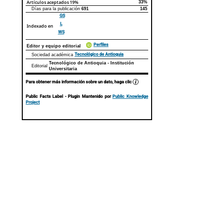
Artículos aceptados
19%
33%
Días para la publicación
691
145
GS
L
Indexado en
WS
Perfiles
Editor y equipo editorial
Tecnológico de Antioquia
Sociedad académica
Tecnológico de Antioquia - Institución
Editorial
Universitaria
Para obtener más información sobre un dato, haga clic
Public Facts Label
- Plugin Mantenido por
Public Knowledge
Project