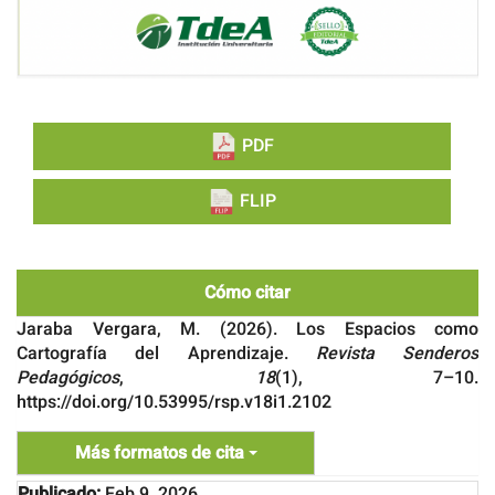
PDF
FLIP
Cómo citar
Jaraba Vergara, M. (2026). Los Espacios como
Cartografía del Aprendizaje.
Revista Senderos
Pedagógicos
,
18
(1), 7–10.
https://doi.org/10.53995/rsp.v18i1.2102
Más formatos de cita
Publicado:
Feb 9, 2026