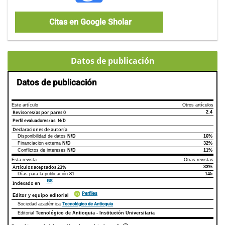
Citas en Google Sholar
Datos de publicación
Datos de publicación
Este artículo
Otros artículos
Revisores/as por pares
0
2.4
Perfil evaluadores/as N/D
Declaraciones de autoría
Disponibilidad de datos
N/D
16%
Declaraciones de autoría
Este artículo
Otros artículos
Financiación externa
N/D
32%
Conflictos de intereses
N/D
11%
Esta revista
Otras revistas
Artículos aceptados
23%
33%
Días para la publicación
81
145
GS
Indexado en
Perfiles
Editor y equipo editorial
Tecnológico de Antioquia
Sociedad académica
Editorial
Tecnológico de Antioquia - Institución Universitaria