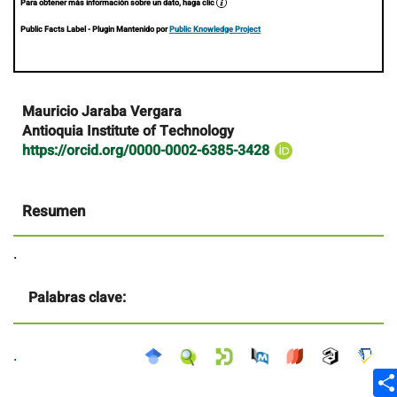
Para obtener más información sobre un dato, haga clic
Public Facts Label
- Plugin Mantenido por
Public Knowledge Project
Contenido
Mauricio Jaraba Vergara
principal
Antioquia Institute of Technology
del
https://orcid.org/0000-0002-6385-3428
artículo
Resumen
.
Palabras clave:
.