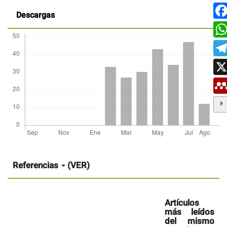
Descargas
Detalles
del
artículo
Referencias
(VER)
Artículos
más leídos
del mismo