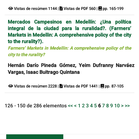
Vistas de resúmen 1144 |
Vistas de PDF 560 |
pp. 165-199
Mercados Campesinos en Medellín: ¿Una política
integral de la ciudad para la ruralidad?. (Farmers’
Markets in Medellin: A comprehensive policy of the city
to the rurality?).
Farmers’ Markets in Medellin: A comprehensive policy of the
city to the rurality?
Hernán Darío Pineda Gómez, Yeim Dufranny Narváez
Vargas, Isaac Buitrago Quintana
Vistas de resúmen 2228 |
Vistas de PDF 1441 |
pp. 87-105
126 - 150 de 286 elementos
<<
<
1
2
3
4
5
6
7
8
9
10
>
>>