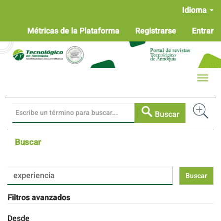
Navegación
Idioma
principal
Contenido
Métricas de la Plataforma
Registrarse
Entrar
principal
Barra
lateral
Toggle
naviga
Buscar
Buscar
Buscar
artículos
por
Filtros avanzados
Desde