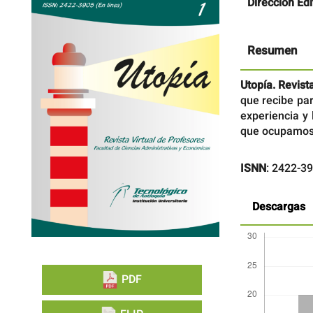
Barra
Contenido
Dirección Edi
lateral
principal
del
del
artículo
artículo
Resumen
Utopía. Revist
que recibe par
experiencia y 
que ocupamos e
ISNN
: 2422-39
Descargas
PDF