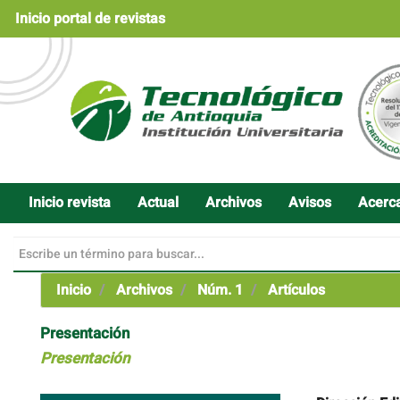
Navegación
Inicio portal de revistas
principal
Contenido
principal
Barra
lateral
Inicio revista
Actual
Archivos
Avisos
Acerc
Inicio
Archivos
Núm. 1
Artículos
Presentación
Presentación