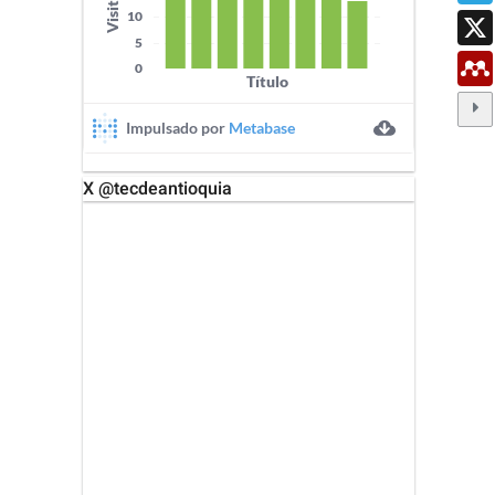
X @tecdeantioquia
X