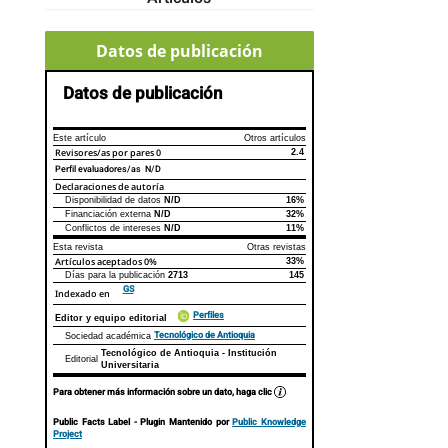
Datos de publicación
Datos de publicación
Este artículo
Otros artículos
Revisores/as por pares
0
2.4
Perfil evaluadores/as N/D
Declaraciones de autoría
Disponibilidad de datos
N/D
16%
Declaraciones de autoría
Este artículo
Otros artículos
Financiación externa
N/D
32%
Conflictos de intereses
N/D
11%
Esta revista
Otras revistas
Artículos aceptados
0%
33%
Días para la publicación
2713
145
GS
Indexado en
Perfiles
Editor y equipo editorial
Tecnológico de Antioquia
Sociedad académica
Tecnológico de Antioquia - Institución
Editorial
Universitaria
Para obtener más información sobre un dato, haga clic
Public Facts Label
- Plugin Mantenido por
Public Knowledge
Project