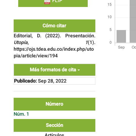
FLIP
Cómo citar
Editorial, D. (2022). Presentación.
Utopía
,
1
(1).
https://ojs.tdea.edu.co/index.php/uto
Detalles
pia/article/view/194
del
artículo
Más formatos de cita
Publicado:
Sep 28, 2022
Número
Núm. 1
Sección
Artículos