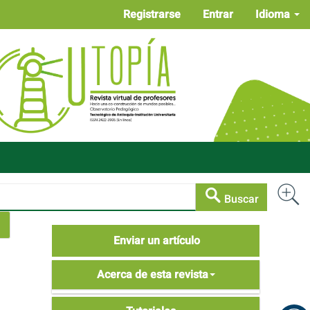
Registrarse
Entrar
Idioma
Buscar
Enviar
Enviar un artículo
un
Acerca
artículo
Acerca de esta revista
de
Tutoriales