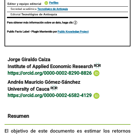
Perfiles
Editor y equipo editorial
Tecnológico de Antioquia
Sociedad académica
Editorial
Tecnológico de Antioquia
Para obtener más información sobre un dato, haga clic
Public Facts Label
- Plugin Mantenido por
Public Knowledge Project
Contenido
Jorge Giraldo Caiza
principal
Institute of Applied Economic Research
del
https://orcid.org/0000-0002-8290-8826
artículo
Andrés Mauricio Gómez-Sánchez
University of Cauca
https://orcid.org/0000-0002-6582-4129
Resumen
El objetivo de este documento es estimar los retornos