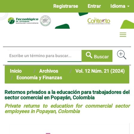
Navegación
Registrarse
Entrar
Idioma
principal
Contenido
principal
Barra
Toggle
lateral
naviga
Buscar
Inicio
Archivos
Vol. 12 Núm. 21 (2024)
Economía y Finanzas
Retornos privados a la educación para trabajadores del
sector comercial en Popayán, Colombia
Private returns to education for commercial sector
employees in Popayan, Colombia
Barra
lateral