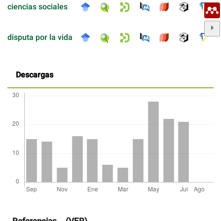
ciencias sociales
disputa por la vida
Descargas
Detalles
del
artículo