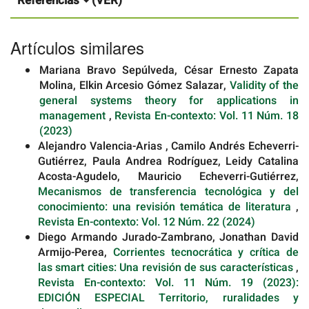
Referencias
(VER)
Artículos similares
Mariana Bravo Sepúlveda, César Ernesto Zapata
Molina, Elkin Arcesio Gómez Salazar,
Validity of the
general systems theory for applications in
management
,
Revista En-contexto: Vol. 11 Núm. 18
(2023)
Alejandro Valencia-Arias , Camilo Andrés Echeverri-
Gutiérrez, Paula Andrea Rodríguez, Leidy Catalina
Acosta-Agudelo, Mauricio Echeverri-Gutiérrez,
Mecanismos de transferencia tecnológica y del
conocimiento: una revisión temática de literatura
,
Revista En-contexto: Vol. 12 Núm. 22 (2024)
Diego Armando Jurado-Zambrano, Jonathan David
Armijo-Perea,
Corrientes tecnocrática y crítica de
las smart cities: Una revisión de sus características
,
Revista En-contexto: Vol. 11 Núm. 19 (2023):
EDICIÓN ESPECIAL Territorio, ruralidades y