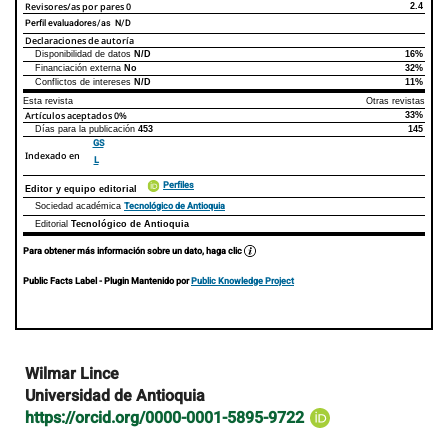
Revisores/as por pares
0
2.4
Perfil evaluadores/as N/D
Declaraciones de autoría
Disponibilidad de datos
N/D
16%
Declaraciones de autoría
Este artículo
Otros artículos
Financiación externa
No
32%
Conflictos de intereses
N/D
11%
Esta revista
Otras revistas
Artículos aceptados
0%
33%
Días para la publicación
453
145
GS
Indexado en
L
Perfiles
Editor y equipo editorial
Tecnológico de Antioquia
Sociedad académica
Editorial
Tecnológico de Antioquia
Para obtener más información sobre un dato, haga clic
Public Facts Label
- Plugin Mantenido por
Public Knowledge Project
Contenido
Wilmar Lince
principal
Universidad de Antioquia
del
https://orcid.org/0000-0001-5895-9722
artículo