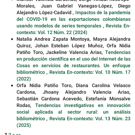
Morales, Juan Gabriel Vanegas-López, Diego
Alejandro López-Cadavid ,
Impactos de la pandemia
del COVID-19 en las exportaciones colombianas
usando modelos de series temporales
,
Revista En-
contexto: Vol. 12 Núm. 22 (2024)
Natalia Andrea Zapata Montoya, Mayra Alejandra
Quiroz, Johan Esteban López Muñoz, Orfa Nidia
Patiño Toro, Jackeline Valencia Arias,
Tendencias
en producción científica en el uso del Internet de las
Cosas en servicios de restaurantes. Un enfoque
bibliométrico
,
Revista En-contexto: Vol. 10 Núm. 17
(2022)
Orfa Nidia Patiño Toro, Diana Carolina Velasco
Cardona, Jhoany Alejandro Valencia Arias,
Sebastián Cardona Acevedo, Estefanía Monsalve
Rodas,
Tendencias investigativas en innovación
social aplicada al sector rural: un análisis
bibliométrico
,
Revista En-contexto: Vol. 13 Núm. 23
(2025)
1
2
>
>>