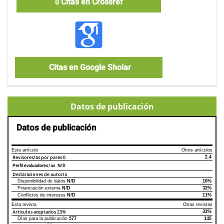
Citas en Crossref
0
Citas en Google Sholar
Datos de publicación
Datos de publicación
Este artículo
Otros artículos
Revisores/as por pares
0
2.4
Perfil evaluadores/as N/D
Declaraciones de autoría
Disponibilidad de datos
N/D
16%
Declaraciones de autoría
Este artículo
Otros artículos
Financiación externa
N/D
32%
Conflictos de intereses
N/D
11%
Esta revista
Otras revistas
Artículos aceptados
23%
33%
Días para la publicación
577
145