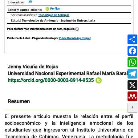
GS
Indexado en
Perfiles
Editor y equipo editorial
Tecnológico de Antioquia
Sociedad académica
Editorial
Tecnológico de Antioquia - Institución Universitaria
Para obtener más información sobre un dato, haga clic
Public Facts Label
- Plugin Mantenido por
Public Knowledge Project
Contenido
Jenny Vicuña de Rojas
principal
Universidad Nacional Experimental Rafael María Baralt
del
https://orcid.org/0000-0002-8914-9535
artículo
Resumen
El presente artículo muestra la relación entre el perfil
socioeconómico y la inteligencia emocional de los
estudiantes que ingresaron al Instituto Universitario de
Tecnología de Cabimas, Venezuela. La metodología fue