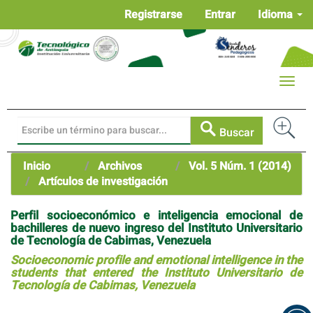
Navegación
Registrarse
Entrar
Idioma
principal
Contenido
principal
Barra
Toggle
lateral
naviga
Buscar
Inicio
Archivos
Vol. 5 Núm. 1 (2014)
Artículos de investigación
Perfil socioeconómico e inteligencia emocional de
bachilleres de nuevo ingreso del Instituto Universitario
de Tecnología de Cabimas, Venezuela
Socioeconomic profile and emotional intelligence in the
students that entered the Instituto Universitario de
Tecnología de Cabimas, Venezuela