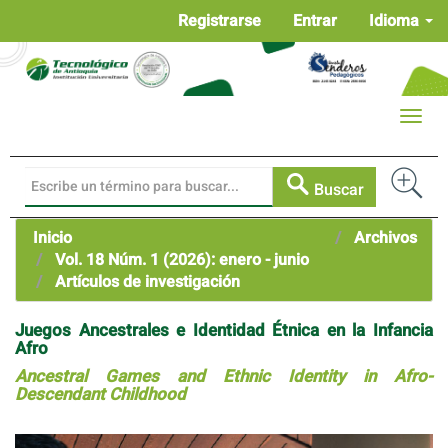
Navegación
Registrarse
Entrar
Idioma
principal
Contenido
principal
Barra
Toggle
lateral
naviga
Buscar
Inicio
Archivos
Vol. 18 Núm. 1 (2026): enero - junio
Artículos de investigación
Juegos Ancestrales e Identidad Étnica en la Infancia
Afro
Ancestral Games and Ethnic Identity in Afro-
Descendant Childhood
Barra