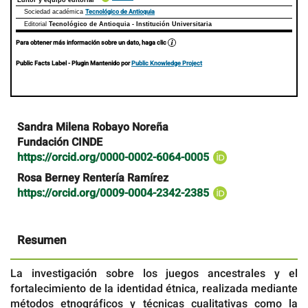
Tecnológico de Antioquia
Sociedad académica
Editorial
Tecnológico de Antioquia - Institución Universitaria
Para obtener más información sobre un dato, haga clic
Public Facts Label
- Plugin Mantenido por
Public Knowledge Project
Contenido
Sandra Milena Robayo Noreña
principal
Fundación CINDE
del
https://orcid.org/0000-0002-6064-0005
artículo
Rosa Berney Rentería Ramírez
https://orcid.org/0009-0004-2342-2385
Resumen
La investigación sobre los juegos ancestrales y el
fortalecimiento de la identidad étnica, realizada mediante
métodos etnográficos y técnicas cualitativas como la