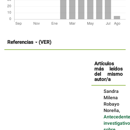
Detalles
del
artículo
Referencias
(VER)
Artículos
más leídos
del mismo
autor/a
Sandra
Milena
Robayo
Noreña,
Antecedent
investigativ
sobre