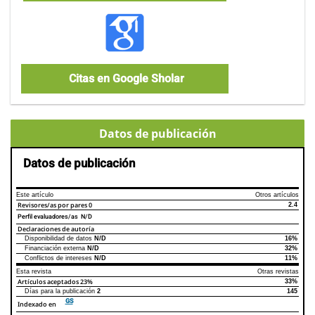
Citas en Google Sholar
Datos de publicación
Datos de publicación
Este artículo
Otros artículos
Revisores/as por pares
0
2.4
Perfil evaluadores/as N/D
Declaraciones de autoría
Disponibilidad de datos
N/D
16%
Declaraciones de autoría
Este artículo
Otros artículos
Financiación externa
N/D
32%
Conflictos de intereses
N/D
11%
Esta revista
Otras revistas
Artículos aceptados
23%
33%
Días para la publicación
2
145
GS
Indexado en