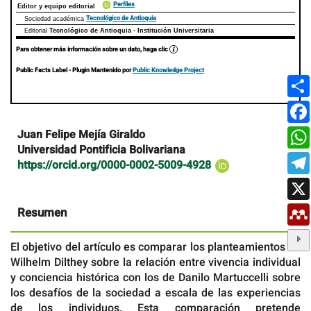
Perfiles
Editor y equipo editorial
Tecnológico de Antioquia
Sociedad académica
Editorial
Tecnológico de Antioquia - Institución Universitaria
Para obtener más información sobre un dato, haga clic
Public Facts Label
- Plugin Mantenido por
Public Knowledge Project
Contenido
Juan Felipe Mejía Giraldo
principal
Universidad Pontificia Bolivariana
del
https://orcid.org/0000-0002-5009-4928
artículo
Resumen
El objetivo del artículo es comparar los planteamientos de
Wilhelm Dilthey sobre la relación entre vivencia individual
y conciencia histórica con los de Danilo Martuccelli sobre
los desafíos de la sociedad a escala de las experiencias
de los individuos. Esta comparación pretende