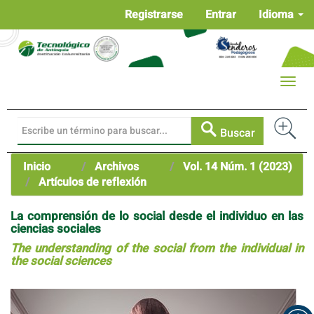
Navegación
Registrarse
Entrar
Idioma
principal
Contenido
principal
Barra
Toggle
lateral
naviga
Buscar
Inicio
Archivos
Vol. 14 Núm. 1 (2023)
Artículos de reflexión
La comprensión de lo social desde el individuo en las
ciencias sociales
The understanding of the social from the individual in
the social sciences
Barra
lateral