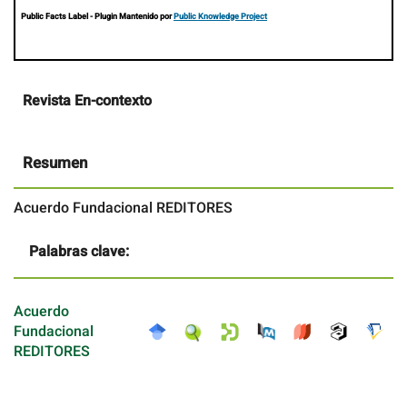
Public Facts Label
- Plugin Mantenido por
Public Knowledge Project
Contenido
Revista En-contexto
principal
del
artículo
Resumen
Acuerdo Fundacional REDITORES
Palabras clave:
Acuerdo
Fundacional
REDITORES