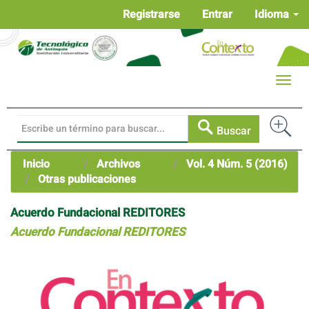
Navegación
Registrarse
Entrar
Idioma
principal
Contenido
principal
Barra
Toggle
lateral
naviga
Buscar
Inicio
Archivos
Vol. 4 Núm. 5 (2016)
Otras publicaciones
Acuerdo Fundacional REDITORES
Acuerdo Fundacional REDITORES
Barra
lateral
del
artículo