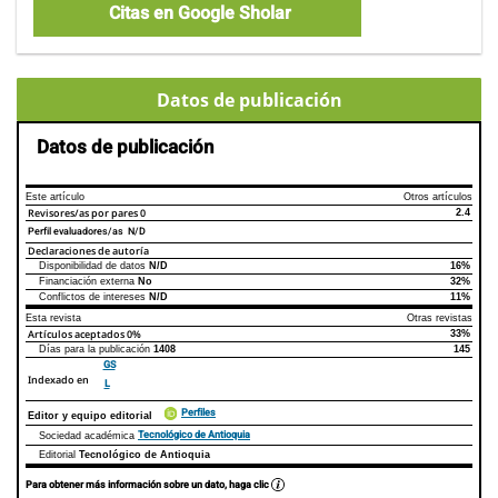
Citas en Google Sholar
Datos de publicación
Datos de publicación
Este artículo
Otros artículos
Revisores/as por pares
0
2.4
Perfil evaluadores/as N/D
Declaraciones de autoría
Disponibilidad de datos
N/D
16%
Declaraciones de autoría
Este artículo
Otros artículos
Financiación externa
No
32%
Conflictos de intereses
N/D
11%
Esta revista
Otras revistas
Artículos aceptados
0%
33%
Días para la publicación
1408
145
GS
Indexado en
L
Perfiles
Editor y equipo editorial
Tecnológico de Antioquia
Sociedad académica
Editorial
Tecnológico de Antioquia
Para obtener más información sobre un dato, haga clic