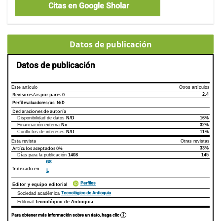
Citas en Google Sholar
Datos de publicación
Datos de publicación
Este artículo
Otros artículos
Revisores/as por pares
0
2.4
Perfil evaluadores/as N/D
Declaraciones de autoría
Disponibilidad de datos
N/D
16%
Declaraciones de autoría
Este artículo
Otros artículos
Financiación externa
No
32%
Conflictos de intereses
N/D
11%
Esta revista
Otras revistas
Artículos aceptados
0%
33%
Días para la publicación
1408
145
GS
Indexado en
L
Perfiles
Editor y equipo editorial
Tecnológico de Antioquia
Sociedad académica
Editorial
Tecnológico de Antioquia
Para obtener más información sobre un dato, haga clic