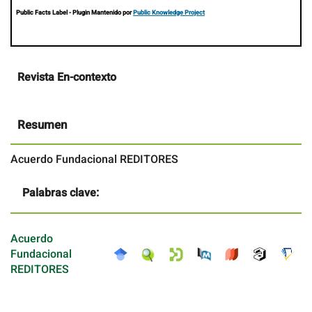
Public Facts Label
- Plugin Mantenido por
Public Knowledge Project
Contenido
Revista En-contexto
principal
del
artículo
Resumen
Acuerdo Fundacional REDITORES
Palabras clave:
Acuerdo
Fundacional
REDITORES