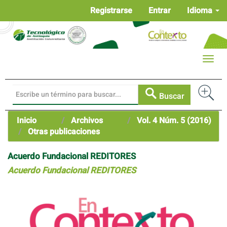
Navegación
Registrarse
Entrar
Idioma
principal
Contenido
principal
Barra
Toggle
lateral
naviga
Buscar
Inicio
Archivos
Vol. 4 Núm. 5 (2016)
Otras publicaciones
Acuerdo Fundacional REDITORES
Acuerdo Fundacional REDITORES
Barra
lateral
del
artículo