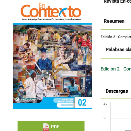
Barra
Contenido
Revista En-c
lateral
principal
del
del
artículo
artículo
Resumen
Edición 2 - Comple
Palabras cl
Edición 2 - Co
Descargas
PDF