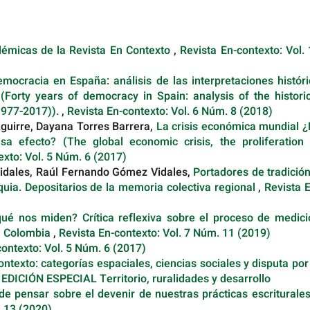
démicas de la Revista En Contexto
,
Revista En-contexto: Vol.
mocracia en España: análisis de las interpretaciones históri
 (Forty years of democracy in Spain: analysis of the histori
(1977-2017)).
,
Revista En-contexto: Vol. 6 Núm. 8 (2018)
guirre, Dayana Torres Barrera,
La crisis económica mundial ¿
a efecto? (The global economic crisis, the proliferation 
exto: Vol. 5 Núm. 6 (2017)
idales, Raúl Fernando Gómez Vidales,
Portadores de tradició
uia. Depositarios de la memoria colectiva regional
,
Revista 
qué nos miden? Crítica reflexiva sobre el proceso de medici
en Colombia
,
Revista En-contexto: Vol. 7 Núm. 11 (2019)
contexto: Vol. 5 Núm. 6 (2017)
ontexto: categorías espaciales, ciencias sociales y disputa por
 EDICIÓN ESPECIAL Territorio, ruralidades y desarrollo
d de pensar sobre el devenir de nuestras prácticas escriturale
. 13 (2020)