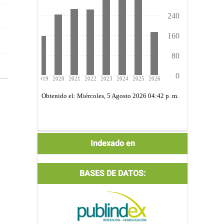
Indexada
Indexado en
por:
BASES DE DATOS: