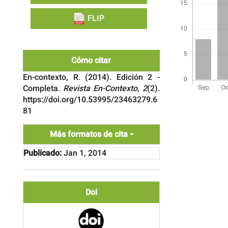
FLIP
Cómo citar
En-contexto, R. (2014). Edición 2 -
Completa.
Revista En-Contexto
,
2
(2).
https://doi.org/10.53995/23463279.6
Detalles
del
81
artículo
Más formatos de cita
Publicado:
Jan 1, 2014
Doi