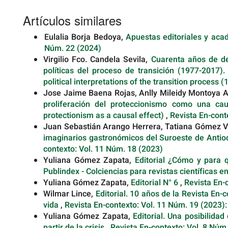
Artículos similares
Eulalia Borja Bedoya,
Apuestas editoriales y aca
Núm. 22 (2024)
Virgilio Fco. Candela Sevila,
Cuarenta años de de
políticas del proceso de transición (1977-2017).
political interpretations of the transition process 
Jose Jaime Baena Rojas, Anlly Mileidy Montoya A
proliferación del proteccionismo como una caus
protectionism as a causal effect)
,
Revista En-cont
Juan Sebastián Arango Herrera, Tatiana Gómez V
imaginarios gastronómicos del Suroeste de Antioq
contexto: Vol. 11 Núm. 18 (2023)
Yuliana Gómez Zapata,
Editorial ¿Cómo y para 
Publindex - Colciencias para revistas científicas 
Yuliana Gómez Zapata,
Editorial N° 6
,
Revista En-
Wilmar Lince,
Editorial. 10 años de la Revista En-c
vida
,
Revista En-contexto: Vol. 11 Núm. 19 (2023):
Yuliana Gómez Zapata,
Editorial. Una posibilida
partir de la crisis
,
Revista En-contexto: Vol. 8 Núm