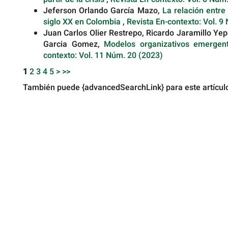
Jeferson Orlando García Mazo,
La relación entre
siglo XX en Colombia
,
Revista En-contexto: Vol. 9
Juan Carlos Olier Restrepo, Ricardo Jaramillo Ye
Garcia Gomez,
Modelos organizativos emergen
contexto: Vol. 11 Núm. 20 (2023)
1
2
3
4
5
>
>>
También puede {advancedSearchLink} para este artícul