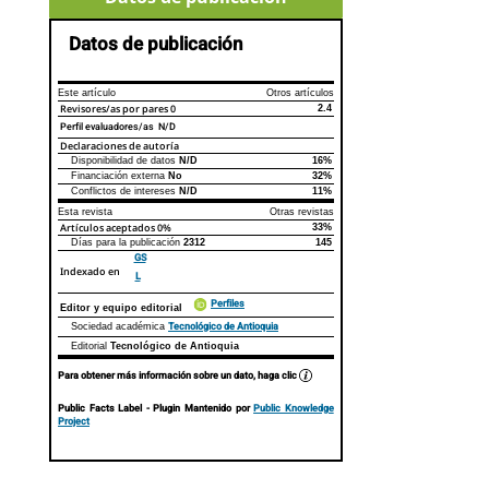
Datos de publicación
Este artículo
Otros artículos
Revisores/as por pares
0
2.4
Perfil evaluadores/as N/D
Declaraciones de autoría
Disponibilidad de datos
N/D
16%
Declaraciones de autoría
Este artículo
Otros artículos
Financiación externa
No
32%
Conflictos de intereses
N/D
11%
Esta revista
Otras revistas
Artículos aceptados
0%
33%
Días para la publicación
2312
145
GS
Indexado en
L
Perfiles
Editor y equipo editorial
Tecnológico de Antioquia
Sociedad académica
Editorial
Tecnológico de Antioquia
Para obtener más información sobre un dato, haga clic
Public Facts Label
- Plugin Mantenido por
Public Knowledge
Project