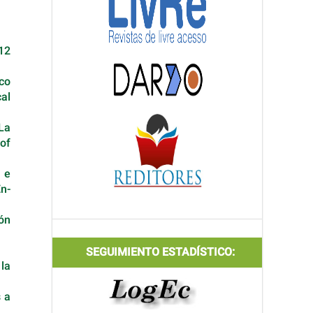
 12
co
cal
La
of
n e
En-
ón
SEGUIMIENTO ESTADÍSTICO:
 la
s a