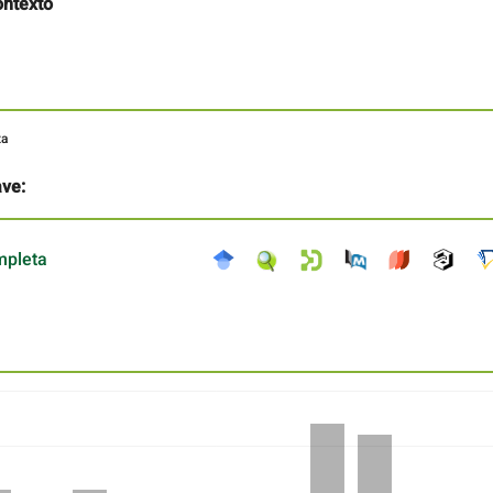
ontexto
ta
ave:
mpleta