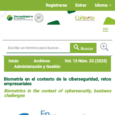
Navegación
Registrarse
Entrar
Idioma
principal
Contenido
principal
Barra
Toggle
lateral
naviga
Buscar
Inicio
Archivos
Vol. 13 Núm. 23 (2025)
Administración y Gestión
Biometría en el contexto de la ciberseguridad, retos
empresariales
Biometrics in the context of cybersecurity, business
challenges
Barra
lateral