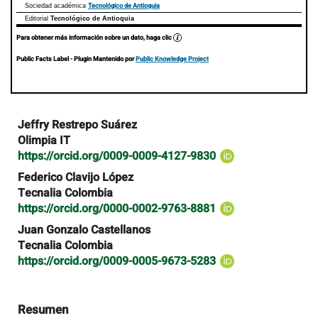
Tecnológico de Antioquia
Sociedad académica
Editorial
Tecnológico de Antioquia
Para obtener más información sobre un dato, haga clic
Public Facts Label
- Plugin Mantenido por
Public Knowledge Project
Contenido
Jeffry Restrepo Suárez
principal
Olimpia IT
del
https://orcid.org/0009-0009-4127-9830
artículo
Federico Clavijo López
Tecnalia Colombia
https://orcid.org/0000-0002-9763-8881
Juan Gonzalo Castellanos
Tecnalia Colombia
https://orcid.org/0009-0005-9673-5283
Resumen