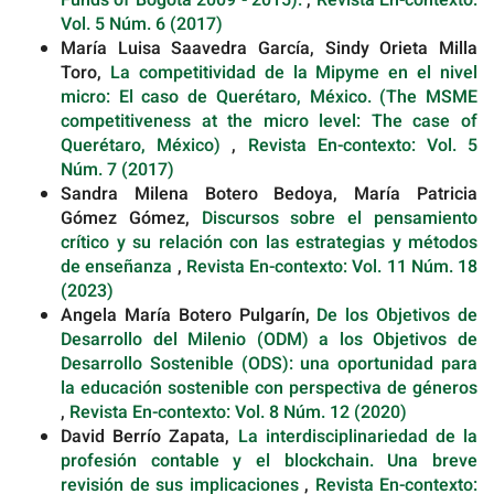
Funds of Bogotá 2009 - 2015).
,
Revista En-contexto:
Vol. 5 Núm. 6 (2017)
María Luisa Saavedra García, Sindy Orieta Milla
Toro,
La competitividad de la Mipyme en el nivel
micro: El caso de Querétaro, México. (The MSME
competitiveness at the micro level: The case of
Querétaro, México)
,
Revista En-contexto: Vol. 5
Núm. 7 (2017)
Sandra Milena Botero Bedoya, María Patricia
Gómez Gómez,
Discursos sobre el pensamiento
crítico y su relación con las estrategias y métodos
de enseñanza
,
Revista En-contexto: Vol. 11 Núm. 18
(2023)
Angela María Botero Pulgarín,
De los Objetivos de
Desarrollo del Milenio (ODM) a los Objetivos de
Desarrollo Sostenible (ODS): una oportunidad para
la educación sostenible con perspectiva de géneros
,
Revista En-contexto: Vol. 8 Núm. 12 (2020)
David Berrío Zapata,
La interdisciplinariedad de la
profesión contable y el blockchain. Una breve
revisión de sus implicaciones
,
Revista En-contexto: