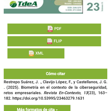
PDF
FLIP
XML
Cómo citar
Restrepo Suárez, J. ., Clavijo López, F., y Castellanos, J. G.
. (2025). Biometría en el contexto de la ciberseguridad,
retos empresariales.
Revista En-Contexto
,
13
(23), 163–
182. https://doi.org/10.53995/23463279.1631
Más formatos de cita