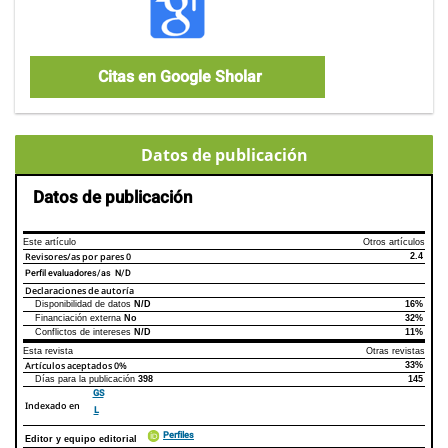
Citas en Google Sholar
Datos de publicación
Datos de publicación
Este artículo
Otros artículos
Revisores/as por pares
0
2.4
Perfil evaluadores/as N/D
Declaraciones de autoría
Disponibilidad de datos
N/D
16%
Declaraciones de autoría
Este artículo
Otros artículos
Financiación externa
No
32%
Conflictos de intereses
N/D
11%
Esta revista
Otras revistas
Artículos aceptados
0%
33%
Días para la publicación
398
145
GS
Indexado en
L
Perfiles
Editor y equipo editorial