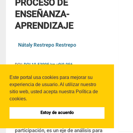
PROCESO DE
ENSEÑANZA-
APRENDIZAJE
Nátaly Restrepo Restrepo
DOI:
DOI 10.53995/sp.v9i9.956
Este portal usa cookies para mejorar su
experiencia de usuario. Al utilizar nuestro
Resumen
sitio web, usted acepta nuestra Política de
cookies.
El diseño universal del aprendizaje, como 
Estoy de acuerdo
modelo que se fundamenta en eliminar las 
barreras para el acceso al aprendizaje y la 
participación, es un eje de análisis para 