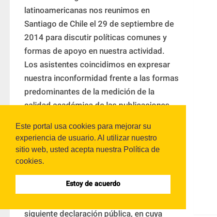
latinoamericanas nos reunimos en 
Santiago de Chile el 29 de septiembre de 
2014 para discutir políticas comunes y 
formas de apoyo en nuestra actividad. 
Los asistentes coincidimos en expresar 
nuestra inconformidad frente a las formas 
predominantes de la medición de la 
calidad académica de las publicaciones 
que, en primer lugar, privilegia en criterios 
Este portal usa cookies para mejorar su
administrativos y cuantitativos sobre los 
experiencia de usuario. Al utilizar nuestro
contenidos y, en segundo lugar, tienden a 
sitio web, usted acepta nuestra Política de
ignorar las prácticas académicas propias 
cookies.
de las humanidades, qué son diferentes a 
Estoy de acuerdo
las de las ciencias exactas y aplicadas. 
Por eso, hemos decidido firmar la 
siguiente declaración pública, en cuya 