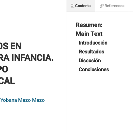
Contents
References
Resumen:
Main Text
Introducción
OS EN
Resultados
A INFANCIA.
Discusión
PO
Conclusiones
CAL
Yobana Mazo Mazo