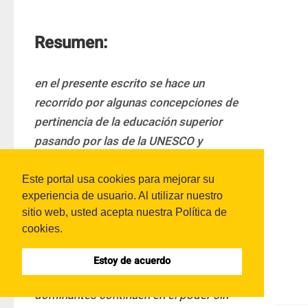
Resumen:
en el presente escrito se hace un 
recorrido por algunas concepciones de 
pertinencia de la educación superior 
pasando por las de la UNESCO y 
siguiendo por algunos teóricos que han 
influenciado en los últimos años desde las 
Este portal usa cookies para mejorar su
experiencia de usuario. Al utilizar nuestro
estructuras financieras y laborales del 
sitio web, usted acepta nuestra Política de
planeta. Se concluye que la falta de 
cookies.
educación en lo social y político en las 
instituciones de educación superior 
Estoy de acuerdo
influye en las posibilidades de que grupos 
dominantes continúen en el poder sin 