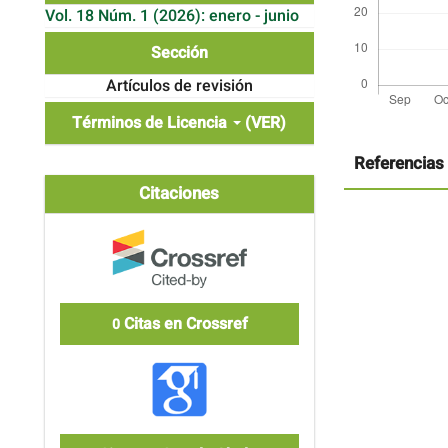
Vol. 18 Núm. 1 (2026): enero - junio
Sección
Artículos de revisión
Términos de Licencia
(VER)
Detalles
del
artículo
Referencias
Citaciones
Citas en Crossref
0