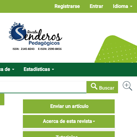
Registrarse
Entrar
Idioma
ca de
Estadísticas
Buscar
Enviar
Enviar un artículo
un
Acerca
artículo
Acerca de esta revista
de
Tutoriales