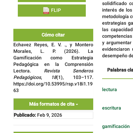
solidificado 
interés de lo
FLIP
metodología c
estrategias g
las capacidad
Cómo citar
competencias 
y argumentar 
Echavez Reyes, E. V. ., y Montero
evidenciaron 
Morales, L. P. (2026). La
desempeño de 
Gamificación como Estrategia
Pedagógica en la Comprensión
Palabras cl
Lectora.
Revista Senderos
Pedagógicos
,
18
(1), 103–117.
https://doi.org/10.53995/rsp.v18i1.19
lectura
63
Más formatos de cita
escritura
Publicado:
Feb 9, 2026
gamificación