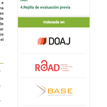
 e
4.Rejilla de evaluación previa
na
as
de
Indexada
Indexada en
de
en
ar
os
el