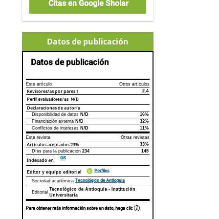
Citas en Google Sholar
Datos de publicación
Datos de publicación
Este artículo
Otros artículos
Revisores/as por pares
1
2.4
Perfil evaluadores/as N/D
Declaraciones de autoría
Disponibilidad de datos
N/D
16%
Declaraciones de autoría
Este artículo
Otros artículos
Financiación externa
N/D
32%
Conflictos de intereses
N/D
11%
Esta revista
Otras revistas
Artículos aceptados
23%
33%
Días para la publicación
234
145
GS
Indexado en
Perfiles
Editor y equipo editorial
Tecnológico de Antioquia
Sociedad académica
Tecnológico de Antioquia - Institución
Editorial
Universitaria
Para obtener más información sobre un dato, haga clic