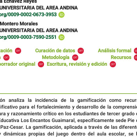
sa Echavez Reyes
UNIVERSITARIA DEL AREA ANDINA
d.org/0009-0002-0673-3953
 Montero Morales
UNIVERSITARIA DEL AREA ANDINA
d.org/0009-0003-7590-2551
zación
Curación de datos
Análisis formal
n
Metodología
Recursos
borrador original
Escritura, revisión y edición
ión analiza la incidencia de la gamificación como recur
ificativo para el fortalecimiento y desarrollo de la comprens
tura y razonamiento crítico en los estudiantes de tercer grado
n Educativa Los Encantos Guaimaral, específicamente sede Pie
Paz-Cesar. La gamificación, aplicada a través de las diferen
dinámicas propias del juego dentro del aula escolar, se 