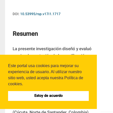
DOI:
10.53995/rsp.v17i1.1717
Resumen
La presente investigación diseñó y evaluó 
una implementación de la gamificación 
como estrategia para el proceso de 
Este portal usa cookies para mejorar su
aprendizaje del inglés. En ella se utilizaron 
experiencia de usuario. Al utilizar nuestro
herramientas de las tecnologías de la 
sitio web, usted acepta nuestra Política de
información y las comunicaciones (TIC) 
cookies.
en el ámbito educativo, ¡como Kahoot!, 
Estoy de acuerdo
Educaplay, Quizizz, LyricsTraining y 
Genially, en el Instituto Bilingüe Londres 
(Cúcuta, Norte de Santander, Colombia). 