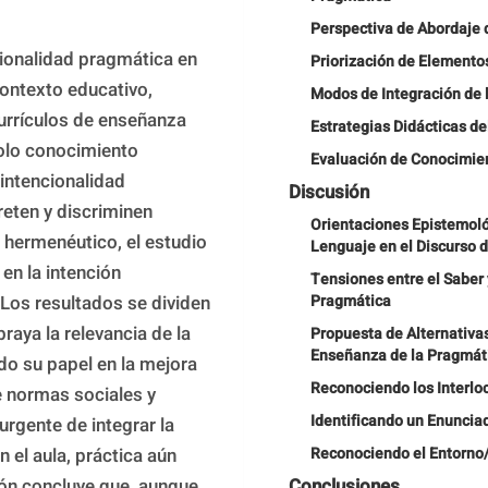
Perspectiva de Abordaje 
cionalidad pragmática en 
Priorización de Elementos
ontexto educativo, 
Modos de Integración de l
urrículos de enseñanza 
Estrategias Didácticas d
olo conocimiento 
Evaluación de Conocimie
intencionalidad 
Discusión
eten y discriminen 
Orientaciones Epistemoló
hermenéutico, el estudio 
Lenguaje en el Discurso d
n la intención 
Tensiones entre el Saber 
Los resultados se dividen 
Pragmática
raya la relevancia de la 
Propuesta de Alternativas
Enseñanza de la Pragmát
do su papel en la mejora 
Reconociendo los Interlo
e normas sociales y 
Identificando un Enuncia
urgente de integrar la 
el aula, práctica aún 
Reconociendo el Entorno
ión concluye que, aunque 
Conclusiones